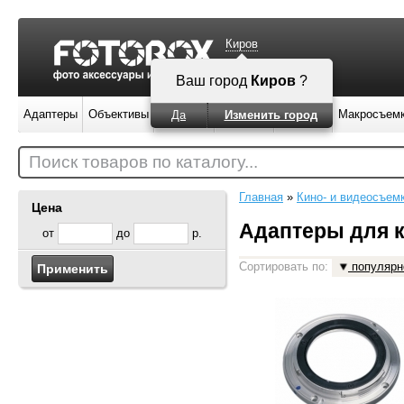
Киров
Ваш город
Киров
?
Адаптеры
Объективы
Вспышки
Штативы
Фильтры
Макросъем
Да
Изменить город
Поиск товаров по каталогу...
Главная
»
Кино- и видеосъем
Цена
Адаптеры для 
от
до
р.
Сортировать по:
популярн