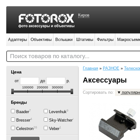
Киров
Адаптеры
Объективы
Вспышки
Штативы
Фильтры
Макросъем
Поиск товаров по каталогу...
Главная
»
РАЗНОЕ
»
Телеско
Цена
Аксессуары
от
до
р.
100000
200000
300000
Сортировать по:
популярн
Бренды
7
9
Baader
Levenhuk
4
44
Bresser
Sky-Watcher
26
1
Celestron
Veber