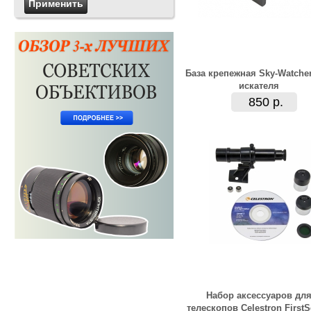
База крепежная Sky-Watche
искателя
850 р.
Набор аксессуаров дл
телескопов Celestron First