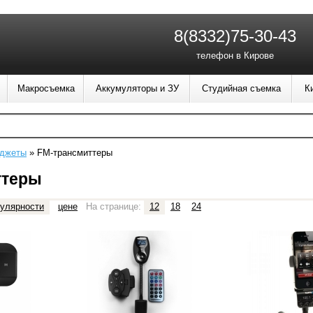
8(8332)75-30-43
телефон в Кирове
Макросъемка
Аккумуляторы и ЗУ
Студийная съемка
К
аджеты
»
FM-трансмиттеры
ттеры
улярности
цене
На странице:
12
18
24