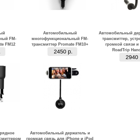
ый
Автомобильный
Автомобильный дер
ный FM-
многофункциональный FM-
трансмиттер, устр
te FM12
трансмиттер Promate FM10+
громкой связи и З
RoadTrip Han
.
2450 р.
2940 
рядное
Автомобильный держатель и
нсмиттером
громкая связь для iPhone и iPod