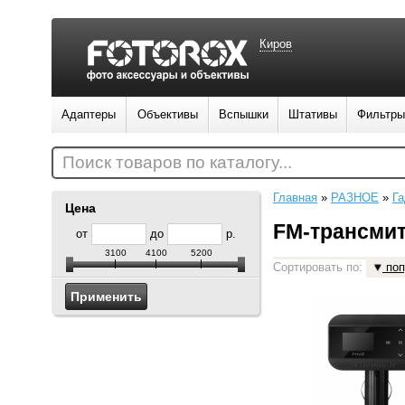
Киров
Адаптеры
Объективы
Вспышки
Штативы
Фильтры
Поиск товаров по каталогу...
Главная
»
РАЗНОЕ
»
Г
Цена
FM-трансми
от
до
р.
3100
4100
5200
Сортировать по:
поп