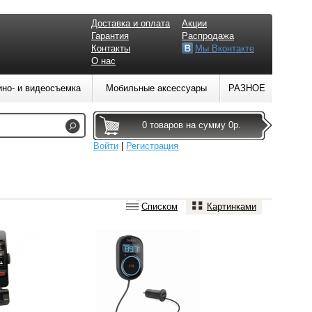
Доставка и оплата
Акции
Гарантия
Распродажа
Контакты
Мы Вконтакте
О нас
ино- и видеосъемка
Мобильные аксессуары
РАЗНОЕ
0 товаров на сумму 0р.
Войти
|
Регистрация
Списком
Картинками