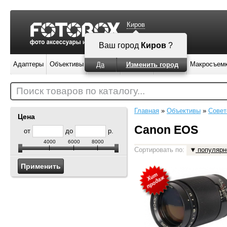
Киров
Ваш город
Киров
?
Адаптеры
Объективы
Вспышки
Штативы
Фильтры
Макросъем
Да
Изменить город
Поиск товаров по каталогу...
Главная
»
Объективы
»
Совет
Цена
Canon EOS
от
до
р.
4000
6000
8000
Сортировать по:
популярн