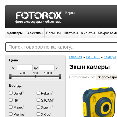
Киров
Адаптеры
Объективы
Вспышки
Штативы
Фильтры
Макросъем
Поиск товаров по каталогу...
Главная
»
РАЗНОЕ
»
Камеры
Цена
Экшн камеры
от
до
р.
4000
7000
10000
Сортировать по:
популярн
Бренды
3
4
Bullet
Rekam
2
1
HP
SJCAM
1
3
Minox
Xiaomi
1
4
Prolike
XRide