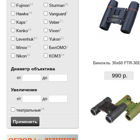
24
46
Fujinon
Sturman
19
5
Hawke
Vanguard
4
71
Kaps
Veber
43
8
Kenko
Vixen
93
21
Levenhuk
Yukon
43
1
Minox
БелОМО
62
24
Nikon
КОМЗ
Бинокль 30x60 FTR-302
Диаметр объектива
990 р.
от
до
Увеличение
от
до
19
театральные