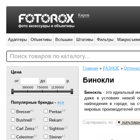
Киров
Адаптеры
Объективы
Вспышки
Штативы
Фильтры
Макросъем
Поиск товаров по каталогу...
Главная
»
РАЗНОЕ
»
Оптичес
Цена
Бинокли
от
до
р.
380000
750000
1130000
Бинокль
-
это идеальный и
даже в условиях низкой о
-
Популярные бренды
все
наблюдения в городе, на с
мировых производителей опт
61
26
Bresser
Pentax
12
1
Bushnell
Rekam
Сортировать по:
популярн
43
13
Carl Zeiss
Sightron
30
11
Celestron
Steiner