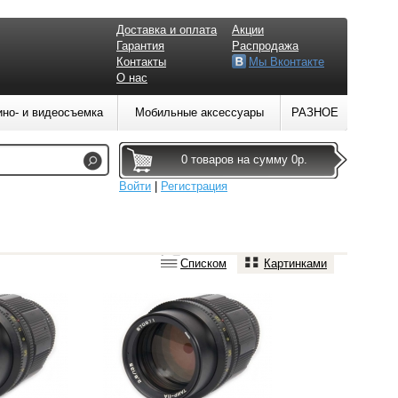
Доставка и оплата
Акции
Гарантия
Распродажа
Контакты
Мы Вконтакте
О нас
ино- и видеосъемка
Мобильные аксессуары
РАЗНОЕ
0 товаров на сумму 0р.
Войти
|
Регистрация
Списком
Картинками