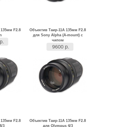
 135мм F2.8
Объектив Таир-11А 135мм F2.8
n
для Sony Alpha (A-mount) с
чипом
р.
9600 р.
 135мм F2.8
Объектив Таир-11А 135мм F2.8
4/3
для Olympus 4/3