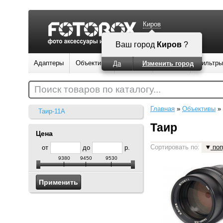
Киров
Ваш город
Киров
?
Адаптеры
Объективы
Вспышки
Штативы
Фильтры
Да
Изменить город
Поиск товаров по каталогу...
Главная
»
Объективы
»
Таир-11А
Таир
Цена
Сортировать по:
поп
от
до
р.
9380
9450
9530