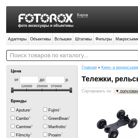
Киров
Адаптеры
Объективы
Вспышки
Штативы
Фильтры
Макросъем
Поиск товаров по каталогу...
Главная
»
Кино- и видеосъем
Цена
Тележки, рельс
от
до
р.
120000
250000
370000
Сортировать по:
популярн
Бренды
1
1
Aputure
Fujimi
6
5
Cambo
GreenBean
6
1
Camtree
Manfrotto
2
7
Filmcity
Proaim