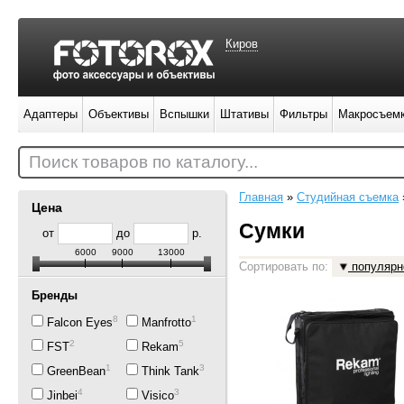
Киров
Адаптеры
Объективы
Вспышки
Штативы
Фильтры
Макросъем
Поиск товаров по каталогу...
Главная
»
Студийная съемка
Цена
Сумки
от
до
р.
6000
9000
13000
Сортировать по:
популярн
Бренды
8
1
Falcon Eyes
Manfrotto
2
5
FST
Rekam
1
3
GreenBean
Think Tank
4
3
Jinbei
Visico