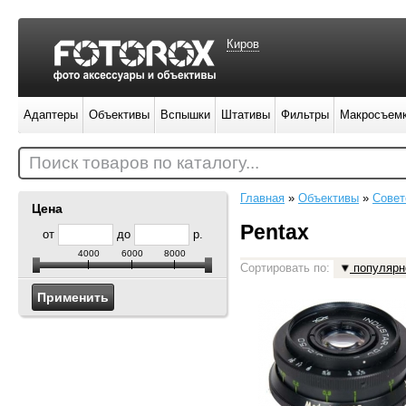
Киров
Адаптеры
Объективы
Вспышки
Штативы
Фильтры
Макросъем
Поиск товаров по каталогу...
Главная
»
Объективы
»
Совет
Цена
Pentax
от
до
р.
4000
6000
8000
Сортировать по:
популярн