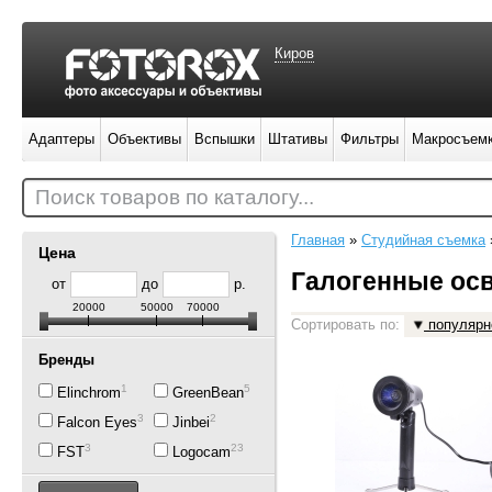
Киров
Адаптеры
Объективы
Вспышки
Штативы
Фильтры
Макросъем
Поиск товаров по каталогу...
Главная
»
Студийная съемка
Цена
Галогенные ос
от
до
р.
20000
50000
70000
Сортировать по:
популярн
Бренды
1
5
Elinchrom
GreenBean
3
2
Falcon Eyes
Jinbei
3
23
FST
Logocam