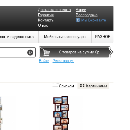
Доставка и оплата
Акции
Гарантия
Распродажа
Контакты
Мы Вконтакте
О нас
ино- и видеосъемка
Мобильные аксессуары
РАЗНОЕ
0 товаров на сумму 0р.
Войти
|
Регистрация
Списком
Картинками