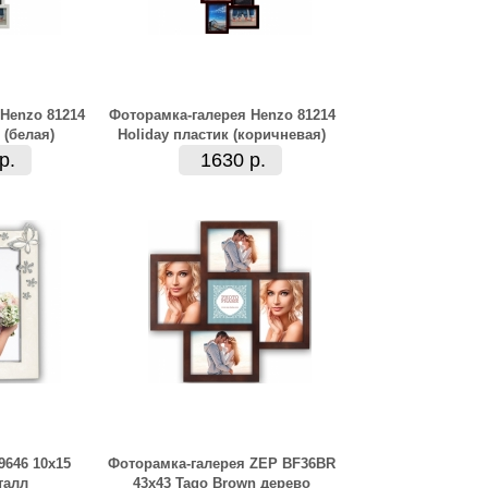
Henzo 81214
Фоторамка-галерея Henzo 81214
 (белая)
Holiday пластик (коричневая)
р.
1630 р.
646 10x15
Фоторамка-галерея ZEP BF36BR
талл
43x43 Tago Brown дерево