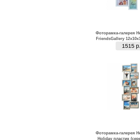
Фоторамка-галерея H
FriendsGallery 12х10х
1515 р
Фоторамка-галерея H
Holiday пластик (сер