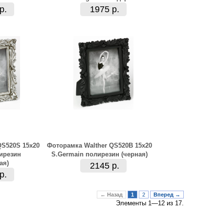
р.
1975 р.
QS520S 15x20
Фоторамка Walther QS520B 15x20
ирезин
S.Germain полирезин (черная)
ая)
2145 р.
р.
← Назад
1
2
Вперед →
Элементы 1—12 из 17.