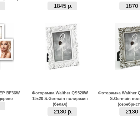
.
1845 р.
1870 
ZEP BF36W
Фоторамка Walther QS520W
Фоторамка Walther 
дерево
15x20 S.Germain полирезин
S.Germain пол
(белая)
(серебрист
.
2130 р.
2130 