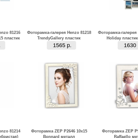
enzo 81216
Фоторамка-галерея Henzo 81218
Фоторамка-галерея 
15 пластик
TrendyGallery пластик
Holiday пластик
.
1565 р.
1630 
enzo 81214
Фоторамка ZEP P2646 10x15
Фоторамка ZEP P9
ебристая)
Bonnard металл
Raffaello ме