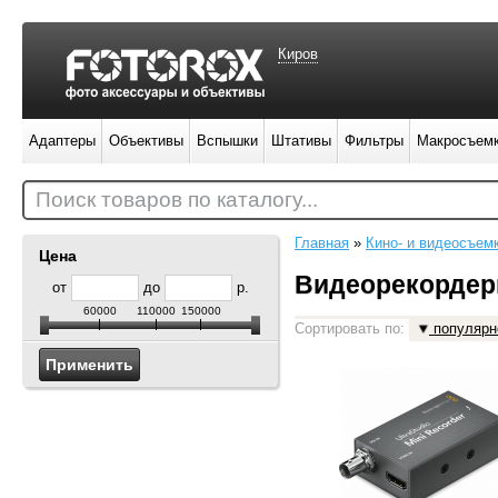
Киров
Адаптеры
Объективы
Вспышки
Штативы
Фильтры
Макросъем
Поиск товаров по каталогу...
Главная
»
Кино- и видеосъем
Цена
Видеорекорде
от
до
р.
60000
110000
150000
Сортировать по:
популярн