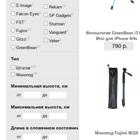
1
E-Image
13
Rekam
43
Falcon Eyes
8
SP Gadgets
3
FST
1
Sturman
14
Fujimi
9
Vanguard
Фотоштатив GreenBean i3
24
Mini для iPhone 4/4s
Gitzo
1
Veber
790 р.
26
GreenBean
Тип
302
Штатив
78
Монопод
Минимальная высота, см
от
до
Максимальная высота, см
от
до
Длина в сложенном состоянии, см
Монопод Fujimi M110
от
до