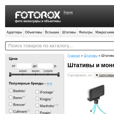
Киров
Адаптеры
Объективы
Вспышки
Штативы
Фильтры
Макросъем
Поиск товаров по каталогу...
Главная
»
Штативы
»
Штатив
Цена
Штативы и мо
от
до
р.
40000
80000
120000
Сортировать по:
популярн
-
Популярные бренды
все
1
Beefoto
2
iFootage
68
Benro
3
Kingjoy
2
Bresser
116
Manfrotto
42
Cullmann
1
Proaim