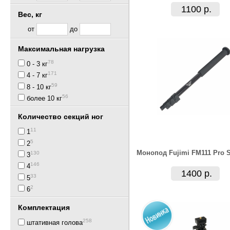
1100 р.
Вес, кг
от
до
Максимальная нагрузка
78
0 - 3 кг
171
4 - 7 кг
59
8 - 10 кг
56
более 10 кг
Количество секций ног
11
1
5
2
Монопод Fujimi FM111 Pro S
130
3
146
4
1400 р.
33
5
2
6
Комплектация
258
штативная голова