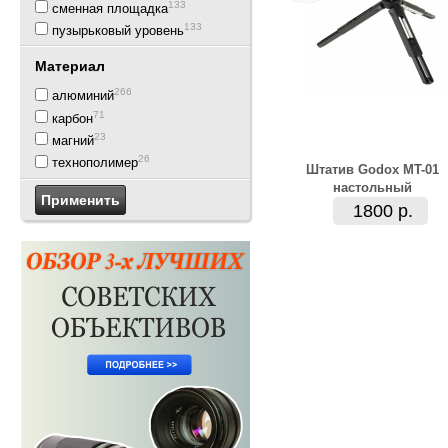
133
сменная площадка
133
пузырьковый уровень
Материал
266
алюминий
71
карбон
23
магний
26
технополимер
Штатив Godox MT-01
настольный
1800 р.