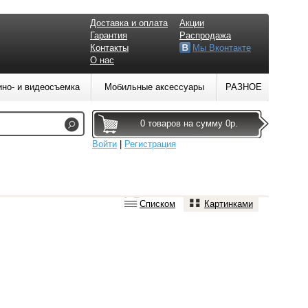
Доставка и оплата
Акции
Гарантия
Распродажа
Контакты
Мы Вконтакте
О нас
ино- и видеосъемка
Мобильные аксессуары
РАЗНОЕ
0 товаров на сумму 0р.
Войти
|
Регистрация
Списком
Картинками