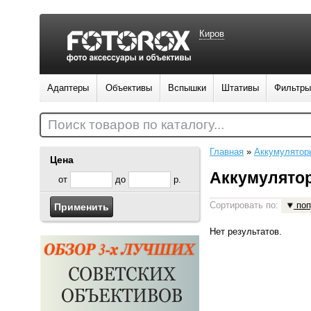
Киров
Адаптеры
Объективы
Вспышки
Штативы
Фильтры
Поиск товаров по каталогу...
Главная
»
Аккумулятор
Цена
Аккумулято
от
до
р.
Сортировать по:
поп
Нет результатов.