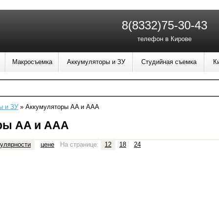
8(8332)75-30-43
телефон в Кирове
Макросъемка
Аккумуляторы и ЗУ
Студийная съемка
К
ы и ЗУ
»
Аккумуляторы AA и AAA
ры AA и AAA
улярности
цене
На странице:
12
18
24