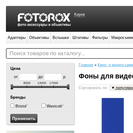
Киров
Адаптеры
Объективы
Вспышки
Штативы
Фильтры
Макросъем
Поиск товаров по каталогу...
Главная
»
Кино- и видеосъем
Цена
Фоны для виде
от
до
р.
8000
13000
17000
Сортировать по:
популярн
Бренды
7
2
Bristol
Westcott