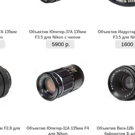
7А 135мм
Объектив Юпитер-37А 135мм
Объектив Индустар
on
F3.5 для Nikon с чипом
F3.5 для N
.
5900 р.
1600 
м F2.8 для
Объектив Юпитер-11А 135мм F4
Объектив Вега-12Б 
для Nikon
байонетом Б дл