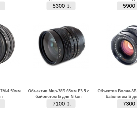
.
5300 р.
5900 
77М-4 50мм
Объектив Мир-38Б 65мм F3.5 с
Объектив Волна-3Б 
on
байонетом Б для Nikon
байонетом Б дл
.
7100 р.
7300 