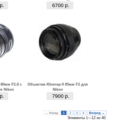
р.
6700 р.
80мм F2.8 с
Объектив Юпитер-9 85мм F2 для
я Nikon
Nikon
р.
7900 р.
← Назад
1
2
3
4
Вперед →
Элементы 1—12 из 40.