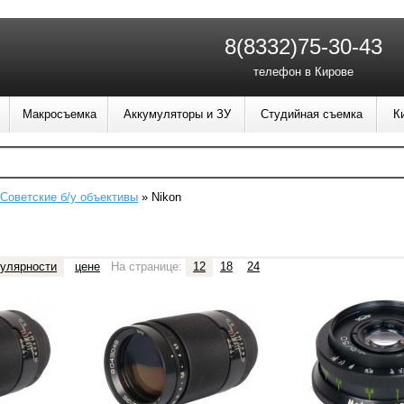
8(8332)75-30-43
телефон в Кирове
Макросъемка
Аккумуляторы и ЗУ
Студийная съемка
К
Советские б/у объективы
»
Nikon
улярности
цене
На странице:
12
18
24