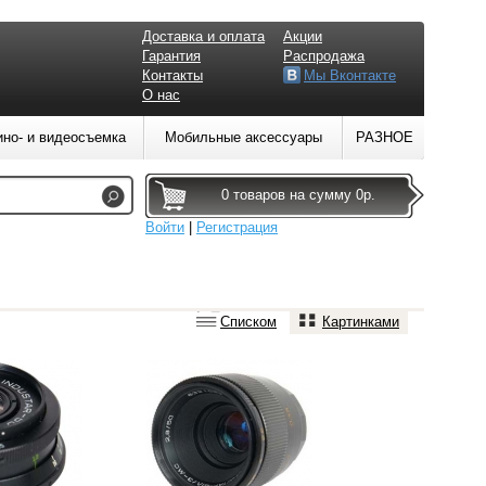
Доставка и оплата
Акции
Гарантия
Распродажа
Контакты
Мы Вконтакте
О нас
ино- и видеосъемка
Мобильные аксессуары
РАЗНОЕ
0 товаров на сумму 0р.
Войти
|
Регистрация
Списком
Картинками